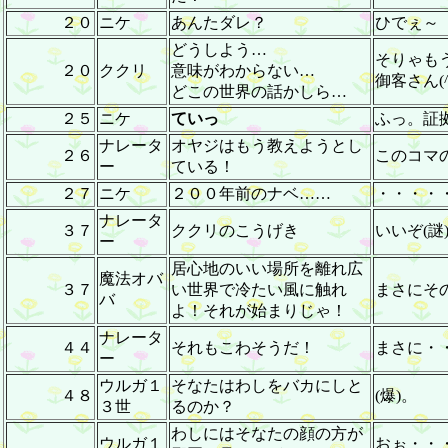
２０
ニケ
あんたダレ？
ひでぇ～
どうしよう…
そりゃも
２０
ククリ
意味がわからない…
御客さん(^
どこの世界の話かしら…
２５
ニケ
ていっ
ふっ。証拠
ナレータ
オヤジはもう教えようとし
２６
このコマの
ー
ている！
２７
ニケ
２００年前のナベ……
・・・・
ナレータ
３７
ククリのこうげき
いいぞ(謎
ー
居心地のいい場所を離れ広
魔法オバ
３７
い世界で冷たい風に触れ
まさにそ
バ
よ！それが始まりじゃ！
ナレータ
４４
それもこわそうだ！
まさに・
ー
ウルガ１
そなたはわしをバカにしと
４８
(爆)。
３世
るのか？
わしにはそなたの顔の方が
ウルガ１
おぉ・・・