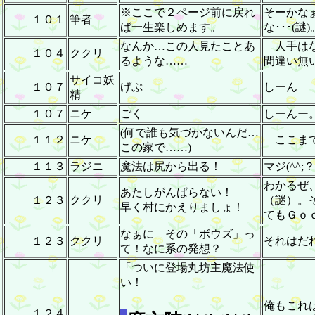
※ここで２ページ前に戻れ
そーかなぁ
１０１
筆者
ば一生楽しめます。
な･･･(謎)
なんか…この人見たことあ
人手はな
１０４
ククリ
るような……
間違い無
サイコ妖
１０７
げぷ
しーん
精
１０７
ニケ
ごく
しーんー。(
(何で誰も気づかないんだ…
１１２
ニケ
ここまで
この家で……)
１１３
ラジニ
魔法は尻から出る！
マジ(^^
わかるぜ
あたしがんばらない！
１２３
ククリ
（謎）。
早く村にかえりましょ！
てもＧｏ
なぁに その「ボウズ」っ
１２３
ククリ
それはだ
て！なに系の発想？
「ついに登場丸坊主魔法使
い！
俺もこれ
１２４