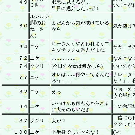
４９
邪悪に見えるが…
３世
いことが
早目に処分したいぞ！
ルンルン
(闇のお
ふだんから気が抜けている
６０
気が抜けて
ねーさ
から
ん)
じーさんりやとわれよりエ
６４
ニケ
そそ、そ
キゾチックな魅力だよね
７２
ニケ
……………
なんとな
７４
ククリ
(今日の夕食は何かしら)
いいのか
オレは……何やってるんだ
ナレータ
７７
ニケ
ろう……
た！」。
うぉ、え
８２
ニケ
えっ
う心境だろ
いっけんも何もあからさま
８４
ニケ
この台詞
に犬そのものだよ
信じられ
８７
ククリ
犬が？
ククリだ
１００
ニケ
下半身でしゃべんな！
(^^;