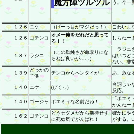
魔方陣ツルツル
う。今一度
」
１２６
ニケ
（げーっ目がマジだっ！）
こわいよ
オメー俺をだれだと思って
１２６
ゴチンコ
しらねーよ
る！！
ラジニさ
（この単純さが命取りにな
１３７
ラジニ
はいつど
らねば良いが……）
ない。非
どっかの
１３９
チンコからヘンタイが
あ、危なす
子供
台詞じゃな
１４０
ニケ
(びくっ)
反応。
「ポエミ
１４０
ゴージャ
ポエミィな名前だね！
かんねーよ(
どうせダメだから期待せず
確かにや
１６２
ゴチンコ
に死ぬ気でがんばれ！
がする。