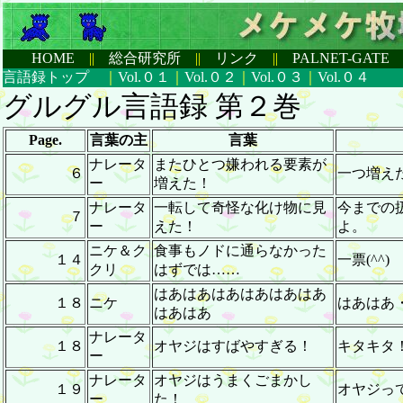
HOME
||
総合研究所
||
リンク
||
PALNET-GAT
言語録トップ
｜
Vol.０１
｜
Vol.０２
｜
Vol.０３
｜
Vol.０４
グルグル言語録 第
２
巻
Page.
言葉の主
言葉
ナレータ
またひとつ嫌われる要素が
６
一つ増えた
ー
増えた！
ナレータ
一転して奇怪な化け物に見
今までの
７
ー
えた！
よ。
ニケ＆ク
食事もノドに通らなかった
１４
一票(^^)
クリ
はずでは……
はあはあはあはあはあはあ
１８
ニケ
はあはあ・
はあはあ
ナレータ
１８
オヤジはすばやすぎる！
キタキタ
ー
ナレータ
オヤジはうまくごまかし
１９
オヤジっ
ー
た！