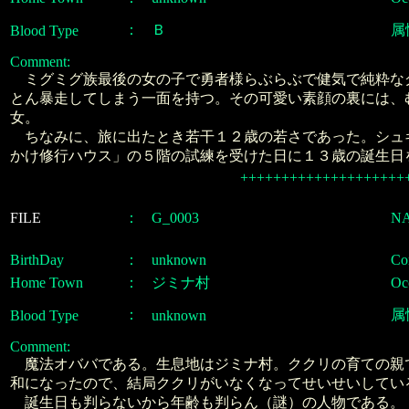
：
Ｂ
属
Blood Type
Comment:
ミグミグ族最後の女の子で勇者様らぶらぶで健気で純粋な
とん暴走してしまう一面を持つ。その可愛い素顔の裏には、
女。
ちなみに、旅に出たとき若干１２歳の若さであった。シュ
かけ修行ハウス」の５階の試練を受けた日に１３歳の誕生日
++++++++++++++++++++
FILE
：
G_0003
N
BirthDay
：
unknown
Con
Home Town
：
ジミナ村
Oc
：
属
Blood Type
unknown
Comment:
魔法オババである。生息地はジミナ村。ククリの育ての親
和になったので、結局ククリがいなくなってせいせいしてい
誕生日も判らないから年齢も判らん（謎）の人物である。