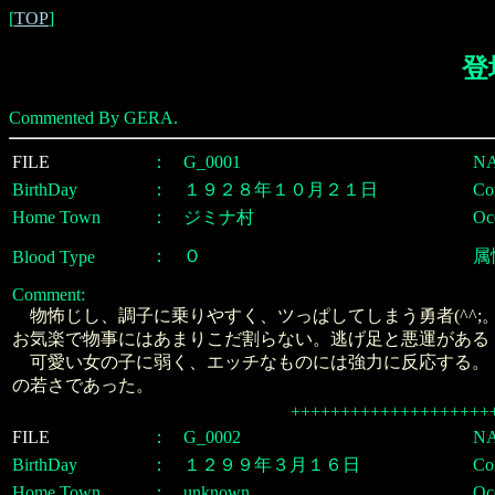
[
TOP
]
登
Commented By GERA.
FILE
：
G_0001
N
BirthDay
：
１９２８年１０月２１日
Con
Home Town
：
ジミナ村
Oc
：
Ｏ
属
Blood Type
Comment:
物怖じし、調子に乗りやすく、ツっぱしてしまう勇者(^^;
お気楽で物事にはあまりこだ割らない。逃げ足と悪運がある
可愛い女の子に弱く、エッチなものには強力に反応する。
の若さであった。
++++++++++++++++++++
FILE
：
G_0002
N
BirthDay
：
１２９９年３月１６日
Con
Home Town
：
unknown
Oc